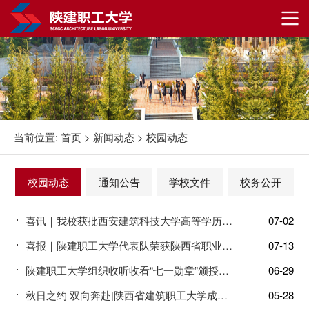
当前位置:
首页
>
新闻动态
>
校园动态
校园动态
通知公告
学校文件
校务公开
喜讯｜我校获批西安建筑科技大学高等学历继续教育校外教学点
07-02
喜报｜陕建职工大学代表队荣获陕西省职业院校技能大赛（高职组）“建筑信息建与应用“赛项三等奖
07-13
陕建职工大学组织收听收看“七一勋章”颁授仪式
06-29
秋日之约 双向奔赴|陕西省建筑职工大学成功举办2024届毕业生就业双选会
05-28