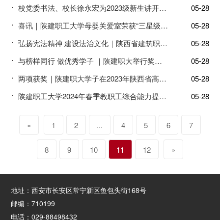
校党委书法、校长徐永宏为2023级新生讲开学第一课：行而不辍 未来可期
05-28
喜讯｜陕建职工大学母婴关爱室荣获“三星级母婴关爱室省级示范点”荣誉称号！
05-28
弘扬宪法精神 建设法治文化｜陕西省建筑职工大学举办国家宪法日普法宣传讲座
05-28
与榜样同行 做优秀学子 ｜陕建职大举行奖学金获得者学习经验分享会
05-28
两项获奖｜陕建职大学子在2023年陕西省高等职业院校技能大赛取得优异成绩
05-28
陕建职工大学2024年春季教职工综合能力提升培训班顺利结业
05-28
«
1
2
...
4
5
6
7
8
9
10
11
12
»
地址：西安市长安区常宁新区鱼包头街168号
邮编：710199
电话：029-88498432