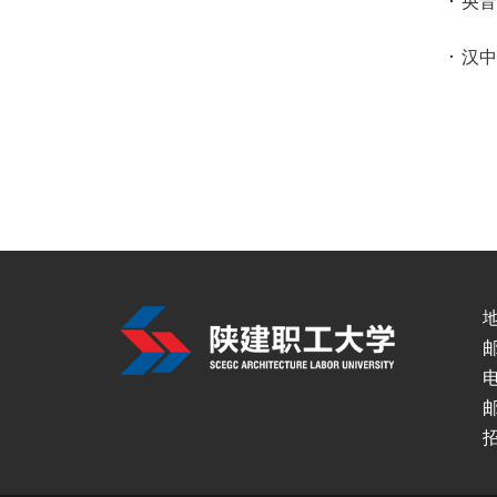
央音
汉
邮
电
邮
招