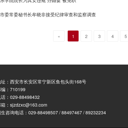
乐学院院长为其女违规“办婚宴”被免职
中市委常委秘书长牟晓非接受纪律审查和监察调查
«
1
2
3
4
5
地址：西安市长安区常宁新区鱼包头街168号
编：710199
话：029-88498432
箱：sjzdzxc@163.com
生咨询电话：029-88498507 / 88497467 / 89232234