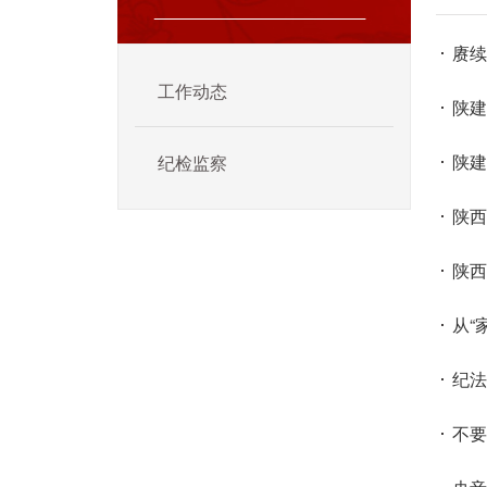
赓续
工作动态
陕
陕建
纪检监察
→ 政策法规
→ 学习园地
→ 警钟长鸣
陕西
→ 信访举报
陕西
从“
纪法
不要