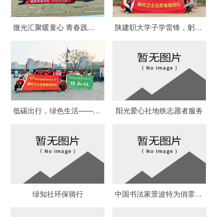
微光汇聚暖童心 青春践行显担当 -两校开展“情牵希望学校 共育时代新人”主题团日活动
陕建职大学子学雷锋，躬身护河践担当
低碳出行，绿色生活——陕建职工大学秦岭卫士志愿者服务队开展环保骑行活动，推动绿色生活理念
阳光爱心社地铁志愿者服务
绿知社环保骑行
中国书法家景波特为俏霏文学社题字