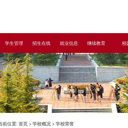
学生管理
招生在线
就业信息
继续教育
校
当前位置:
首页
>
学校概况
>
学校荣誉