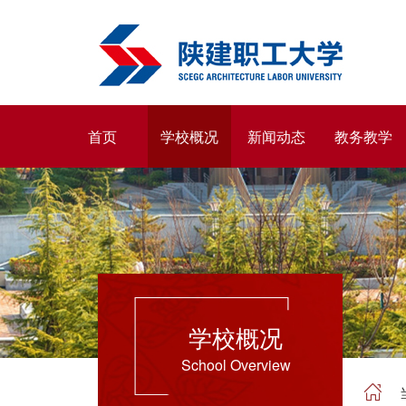
首页
学校概况
新闻动态
教务教学
学校概况
School Overview