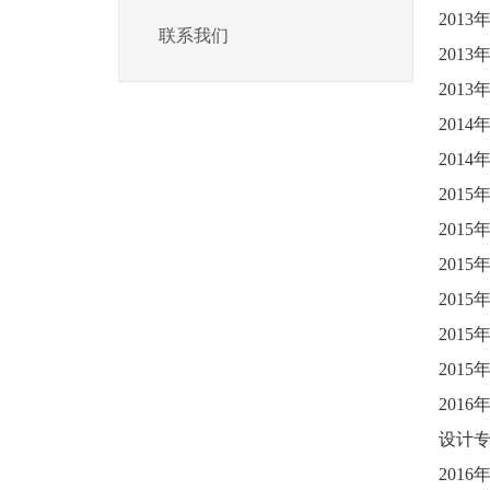
201
联系我们
201
201
201
201
201
201
201
201
201
201
201
设计
201