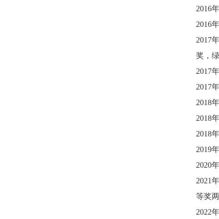
201
201
201
奖，
201
201
201
201
201
201
202
202
等奖
202