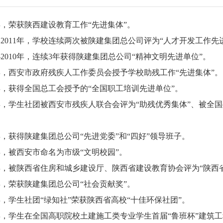
6年，荣获陕西建设教育工作“先进集体”。
8、2011年，学校连续两次被陕建集团总公司评为“人才开发工作先
8—2010年，连续3年获得陕建集团总公司“精神文明先进单位”。
9年，西安市政府残疾人工作委员会授予学校助残工作“先进集体”。
0年，获得全国总工会授予的“全国职工培训先进单位”。
0年，学生社团被西安市残疾人联合会评为“助残优秀集体”、被全
。
1年，获得陕建集团总公司“先进党委”和“四好”领导班子。
2年，被西安市命名为市级“文明校园”。
2年，被陕西省住房和城乡建设厅、陕西省建设教育协会评为“陕西
2年，荣获陕建集团总公司“社会贡献奖”。
2年，学生社团“绿知社”荣获陕西省高校“十佳环保社团”。
2年，学生在全国高职院校土建施工类专业学生首届“鲁班杯”建筑