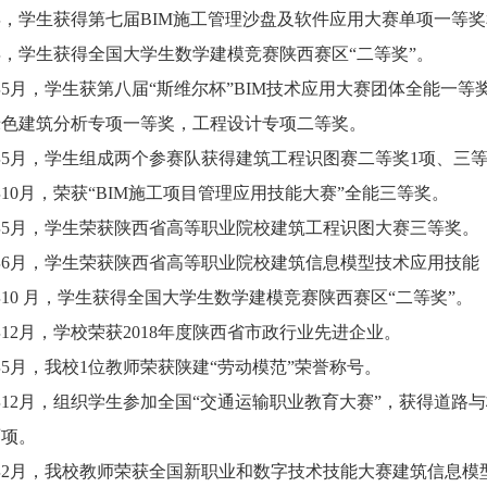
6年，学生获得第七届BIM施工管理沙盘及软件应用大赛单项一等
6年，学生获得全国大学生数学建模竞赛陕西赛区“二等奖”。
7年5月，学生获第八届“斯维尔杯”BIM技术应用大赛团体全能
绿色建筑分析专项一等奖，工程设计专项二等奖。
7年5月，学生组成两个参赛队获得建筑工程识图赛二等奖1项、三等
7年10月，荣获“BIM施工项目管理应用技能大赛”全能三等奖。
8年5月，学生荣获陕西省高等职业院校建筑工程识图大赛三等奖。
8年6月，学生荣获陕西省高等职业院校建筑信息模型技术应用技能
8年10 月，学生获得全国大学生数学建模竞赛陕西赛区“二等奖”。
9年12月，学校荣获2018年度陕西省市政行业先进企业。
0年5月，我校1位教师荣获陕建“劳动模范”荣誉称号。
1年12月，组织学生参加全国“交通运输职业教育大赛”，获得道
两项。
2年2月，我校教师荣获全国新职业和数字技术技能大赛建筑信息