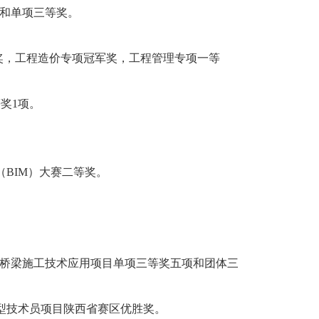
奖和单项三等奖。
一等奖，工程造价专项冠军奖，工程管理专项一等
奖1项。
（BIM）大赛二等奖。
路与桥梁施工技术应用项目单项三等奖五项和团体三
模型技术员项目陕西省赛区优胜奖。