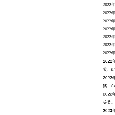
202
202
202
202
202
202
202
202
奖、5
202
奖、2
202
等奖
202