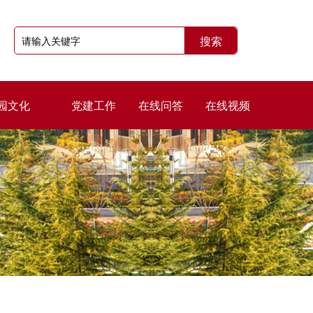
园文化
党建工作
在线问答
在线视频