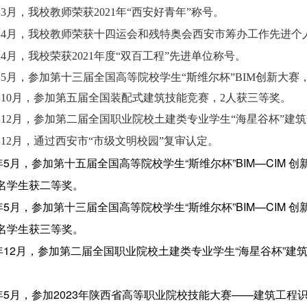
2年3月，我校教师荣获2021年“西安好青年”称号。
2年4月，我校教师荣获十四运会和残特奥会西安市筹办工作先进个
2年4月，我校荣
获2021年度“双百工程”先进单位称号。
2年5月，参加第十三届全国高等院校学生“斯维尔杯”BIM创新大
2年10月，参加第五届全国装配式建筑技能竞赛，2人获三等奖。
2年12月，参加第二届全国职业院校土建类专业学生“海星谷杯”建
2年12月，通过西安市“市级文明校园”复审认定。
2年5月，参加第十五届全国高等院校学生“斯维尔杯”BIM—CIM 
名学生获二等奖。
2年5月，参加第十三届全国高等院校学生“斯维尔杯”BIM—CIM 
名学生获三等奖。
2年12月，参加第二届全国职业院校土建类专业学生“海星谷杯”
。
3年5月，参加2023年陕西省高等职业院校技能大赛——建筑工程