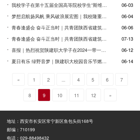
我校学子在第十五届全国高等院校学生“斯维尔杯”BIM-CIM创新大赛中再创佳绩
06-03
梦想启航扬风帆 乘风破浪展宏图｜我校隆重举行2024届学生毕业典礼
06-04
青春逢盛会 奋斗正当时｜共青团陕西省建筑职工大学第七次代表大会顺利召开
06-06
青春逢盛会 奋斗正当时｜共青团陕西省建筑职工大学第七次代表大会顺利召开
07-13
喜报｜热烈祝贺陕建职大学子在2024一带一路暨金砖国家技能发展与技术创新大赛中荣获佳绩
06-12
夏日有乐 绿野音梦｜陕建职大校园音乐节燃情开唱
06-14
«
1
2
...
4
5
6
7
8
9
10
11
12
»
地址：西安市长安区常宁新区鱼包头街168号
邮编：710199
电话：029-88498432