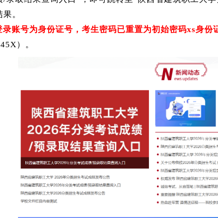
结果
。
登录账号为身份证号，考生密码已重置为初始密码
xs身
345X）。