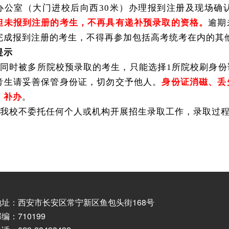
办公室（大门进校后向西
30米）办理报到注册及现场确
但未报到注册的考生，不再具有递补预录取的资格。
逾期
完成报到注册的考生，不得再参加包括高考统考在内的其
提示
1.同时被多所院校预录取的考生，只能选择1所院校刷身
考生请妥善保管身份证，切勿交予他人。
身份证消磁、丢
、补办
。
2.我校不委托任何个人或机构开展招生录取工作，录取过
地址：西安市长安区常宁新区鱼包头街168号
编：710199