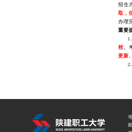
招生
取，
办理
重要
校
。
更新
邮