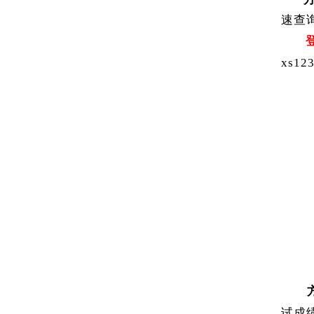
速查
xs12
试成