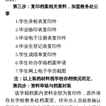
第三步：复印档案相关资料，加盖教务处公
章
1.
学生录检表复印件
2.
毕业验印表复印件
3.
毕业电子注册表复印件
4.
毕业生登记表复印件
5.
学生成绩
单
复印件
6.
学生补办学籍档案申请
7.
学生网上电子学历
截图
注：以上装档材料视学校存档情况而定。
第
四
步：资料审核与档案封装
该学籍档案内资料全部为复印件，原件保
存在学校
教务处
档案室。
经
补办
人员
核查
确认