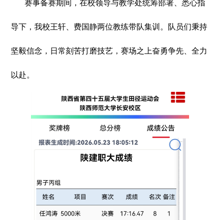
赛事备赛期间，在校领导与教学处统筹部署、悉心指
导下，我校王轩、费国静两位教练带队集训。队员们秉持
坚毅信念，日常刻苦打磨技艺，赛场之上奋勇争先、全力
以赴。