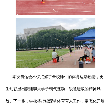
本次省运会不仅点燃了全校师生的体育运动热情，更
生动彰显出陕建职大学子朝气蓬勃、锐意进取的精神风
貌。下一步，学校将持续深耕体育育人工作，常态化开展