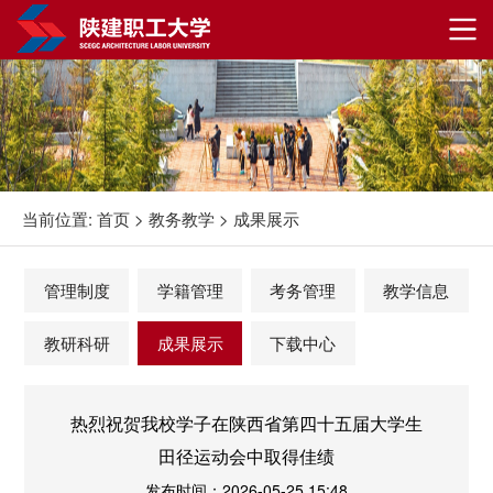
当前位置:
首页
>
教务教学
>
成果展示
管理制度
学籍管理
考务管理
教学信息
教研科研
成果展示
下载中心
热烈祝贺我校学子在陕西省第四十五届大学生
田径运动会中取得佳绩
发布时间：2026-05-25 15:48