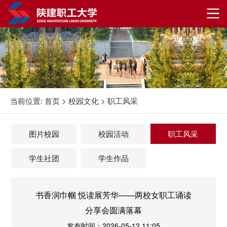
当前位置:
首页
>
校园文化
>
职工风采
图片校园
校园活动
职工风采
学生社团
学生作品
书香润巾帼 悦读展芳华——两校女职工诵读
分享会圆满落幕
发布时间：2026-05-12 11:05