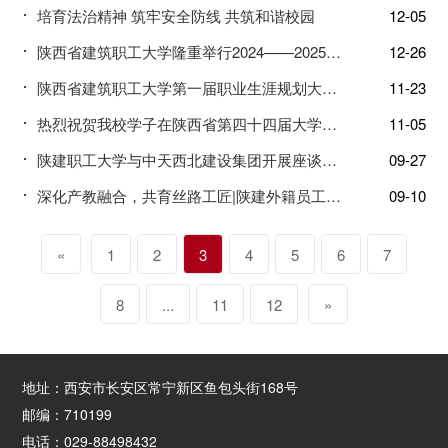
培育法治精神 筑牢安全防线 共筑和谐校园
12-05
陕西省建筑职工大学隆重举行2024——2025学年学生评优表彰大会
12-26
陕西省建筑职工大学第一届职业生涯规划大赛通知
11-23
热烈祝贺我校学子在陕西省第四十四届大学生田径运动会中取得佳绩
11-05
陕建职工大学与中天西北建设集团开展座谈交流
09-27
深化产教融合，共育丝路工匠|陕建外籍员工走进我校，共话校企合作新篇章
09-10
«
1
2
3
4
5
6
7
8
...
11
12
»
地址：西安市长安区常宁新区鱼包头街168号
邮编：710199
电话：029-88498432